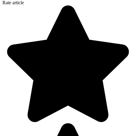
Rate article
Link
Share