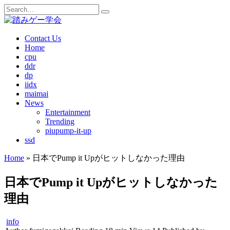
Skip
Search
to
for:
content
Contact Us
Home
cpu
ddr
dp
iidx
maimai
News
Entertainment
Trending
piupump-it-up
ssd
Home
»
日本でPump it Upがヒットしなかった理由
日本でPump it Upがヒットしなかった
理由
info