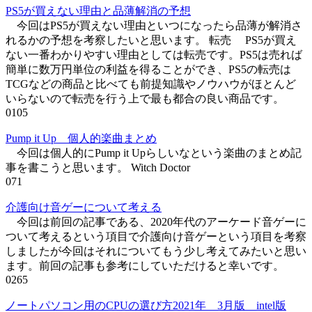
PS5が買えない理由と品薄解消の予想
今回はPS5が買えない理由といつになったら品薄が解消さ
れるかの予想を考察したいと思います。 転売 PS5が買え
ない一番わかりやすい理由としては転売です。PS5は売れば
簡単に数万円単位の利益を得ることができ、PS5の転売は
TCGなどの商品と比べても前提知識やノウハウがほとんど
いらないので転売を行う上で最も都合の良い商品です。
0
105
Pump it Up 個人的楽曲まとめ
今回は個人的にPump it Upらしいなという楽曲のまとめ記
事を書こうと思います。 Witch Doctor
0
71
介護向け音ゲーについて考える
今回は前回の記事である、2020年代のアーケード音ゲーに
ついて考えるという項目で介護向け音ゲーという項目を考察
しましたが今回はそれについてもう少し考えてみたいと思い
ます。前回の記事も参考にしていただけると幸いです。
0
265
ノートパソコン用のCPUの選び方2021年 3月版 intel版