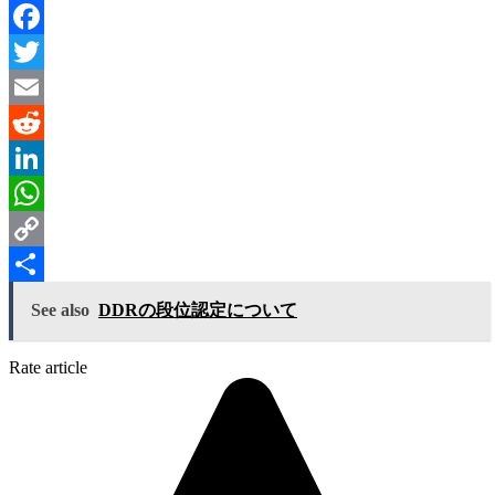
Facebook
Twitter
Email
Reddit
LinkedIn
WhatsApp
Copy
Link
Share
See also
DDRの段位認定について
Rate article