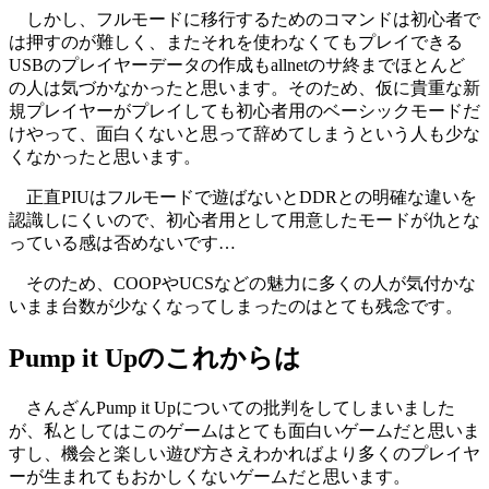
しかし、フルモードに移行するためのコマンドは初心者で
は押すのが難しく、またそれを使わなくてもプレイできる
USBのプレイヤーデータの作成もallnetのサ終までほとんど
の人は気づかなかったと思います。そのため、仮に貴重な新
規プレイヤーがプレイしても初心者用のベーシックモードだ
けやって、面白くないと思って辞めてしまうという人も少な
くなかったと思います。
正直PIUはフルモードで遊ばないとDDRとの明確な違いを
認識しにくいので、初心者用として用意したモードが仇とな
っている感は否めないです…
そのため、COOPやUCSなどの魅力に多くの人が気付かな
いまま台数が少なくなってしまったのはとても残念です。
Pump it Upのこれからは
さんざんPump it Upについての批判をしてしまいました
が、私としてはこのゲームはとても面白いゲームだと思いま
すし、機会と楽しい遊び方さえわかればより多くのプレイヤ
ーが生まれてもおかしくないゲームだと思います。