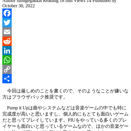
Author
fumigegakkai
Reading
18 min
Views
14
Published by
October 30, 2022
Facebook
Twitter
Email
Reddit
LinkedIn
WhatsApp
Copy
Link
Share
今回は厳しめのことを書くので、そのようなことが嫌いな
方はブラウザバック推奨です。
Pump it Upは曲やシステムなどは音楽ゲームの中でも特に
完成度が高いと思いますし、個人的にもとても面白いゲーム
だと思ってプレイしています。PIUをやっている多くのプレ
イヤーも面白いと思っているゲームなので、ほかの音楽ゲー