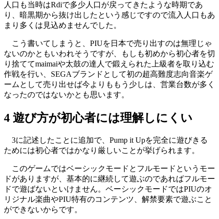
人口も当時はRdiで多少人口が戻ってきたような時期であ
り、暗黒期から抜け出したという感じですので流入人口もあ
まり多くは見込めませんでした。
こう書いてしまうと、PIUを日本で売り出すのは無理じゃ
ないのかともいわれそうですが、もしも初めから初心者を切
り捨ててmaimaiや太鼓の達人で鍛えられた上級者を取り込む
作戦を行い、SEGAブランドとして初の超高難度志向音楽ゲ
ームとして売り出せば今よりももう少しは、営業台数が多く
なったのではないかとも思います。
4 遊び方が初心者には理解しにくい
3に記述したことに追加で、Pump it Upを完全に遊びきる
ためには初心者ではかなり厳しいことが挙げられます。
このゲームではベーシックモードとフルモードというモー
ドがありますが、基本的に継続して遊ぶのであればフルモー
ドで遊ばないといけません。ベーシックモードではPIUのオ
リジナル楽曲やPIU特有のコンテンツ、解禁要素で遊ぶこと
ができないからです。