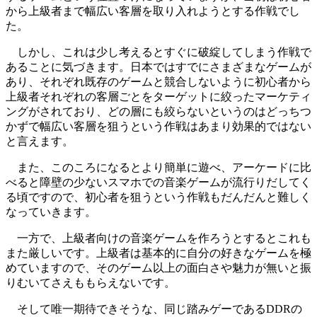
から上級者まで幅広い客層を取り入れようとする作戦でし
た。
しかし、これは少し考えるとすぐに破綻してしまう作戦で
あることに気づきます。日本ではすでにさまざまなゲームが
あり、それぞれ既存のゲームと競合しないように初心者から
上級者それぞれの客層ごとをターゲットに絞ったマーケティ
ングがされており、どの層にも絞らないというのはどっちつ
かずで幅広い客層を狙うという作戦はあまり効果的ではない
と言えます。
また、このころになるとより簡単に遊べ、アーケードに比
べると障壁の少ないスマホでの音楽ゲームが流行りだしてく
る頃ですので、初心者を狙うという作戦もだんだんと難しく
なっていきます。
一方で、上級者向けの音楽ゲームを作ろうとするとこれも
また厳しいです。上級者は基本的に自分の好きなゲームを極
めていますので、そのゲーム以上の面白さや魅力が無いと振
りむいてさえももらえないです。
そして唯一期待できそうな、同じ踏みゲーであるDDRの