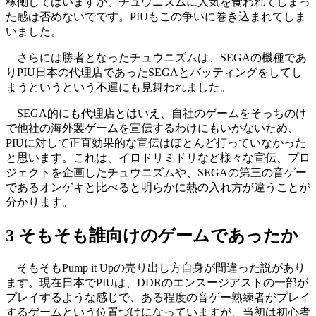
稼働してはいますが、チュウニズムに人気を食われてしまっ
た感は否めないでです。PIUもこの争いに巻き込まれてしま
いました。
さらには勝者となったチュウニズムは、SEGAの機種であ
りPIU日本の代理店であったSEGAとバッティングをしてし
まうというという不運にも見舞われました。
SEGA的にも代理店とはいえ、自社のゲームをそっちのけ
で他社の海外製ゲームを宣伝するわけにもいかないため、
PIUに対して正直効果的な宣伝はほとんど打っていなかった
と思います。これは、イロドリミドリなど様々な宣伝、プロ
ジェクトを企画したチュウニズムや、SEGAの第三の音ゲー
であるオンゲキと比べると明らかに熱の入れ方が違うことが
分かります。
3 そもそも誰向けのゲームであったか
そもそもPump it Upの売り出し方自身が間違った説があり
ます。現在日本でPIUは、DDRのエンスージアストの一部が
プレイするような感じで、ある程度の音ゲー熟練者がプレイ
するゲームという位置づけになっていますが、当初は初心者