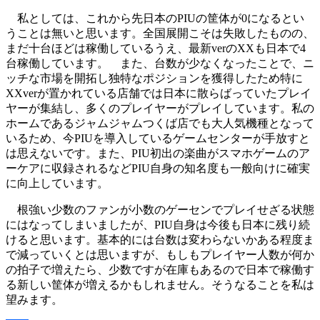
私としては、これから先日本のPIUの筐体が0になるとい
うことは無いと思います。全国展開こそは失敗したものの、
まだ十台ほどは稼働しているうえ、最新verのXXも日本で4
台稼働しています。 また、台数が少なくなったことで、ニ
ッチな市場を開拓し独特なポジションを獲得したため特に
XXverが置かれている店舗では日本に散らばっていたプレイ
ヤーが集結し、多くのプレイヤーがプレイしています。私の
ホームであるジャムジャムつくば店でも大人気機種となって
いるため、今PIUを導入しているゲームセンターが手放すと
は思えないです。また、PIU初出の楽曲がスマホゲームのア
ーケアに収録されるなどPIU自身の知名度も一般向けに確実
に向上しています。
根強い少数のファンが小数のゲーセンでプレイせざる状態
にはなってしまいましたが、PIU自身は今後も日本に残り続
けると思います。基本的には台数は変わらないかある程度ま
で減っていくとは思いますが、もしもプレイヤー人数が何か
の拍子で増えたら、少数ですが在庫もあるので日本で稼働す
る新しい筐体が増えるかもしれません。そうなることを私は
望みます。