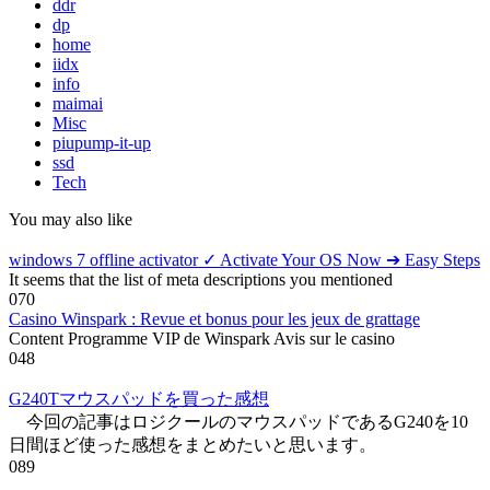
ddr
dp
home
iidx
info
maimai
Misc
piupump-it-up
ssd
Tech
You may also like
windows 7 offline activator ✓ Activate Your OS Now ➔ Easy Steps
It seems that the list of meta descriptions you mentioned
0
70
Casino Winspark : Revue et bonus pour les jeux de grattage
Content Programme VIP de Winspark Avis sur le casino
0
48
G240Tマウスパッドを買った感想
今回の記事はロジクールのマウスパッドであるG240を10
日間ほど使った感想をまとめたいと思います。
0
89