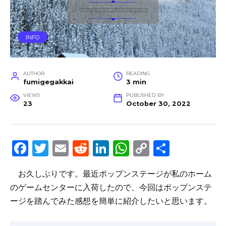
INFO
AUTHOR
READING
fumigegakkai
3 min
VIEWS
PUBLISHED BY
23
October 30, 2022
F
T
E
R
Li
W
C
S
a
w
m
e
n
h
o
h
お久しぶりです。最近ポップンステージが私のホーム
c
it
ai
d
k
a
p
ar
のゲームセンターに入荷したので、今回はポップンステ
e
te
l
di
e
ts
y
e
ージを踏んでみた感想を簡単に紹介したいと思います。
b
r
t
dI
A
Li