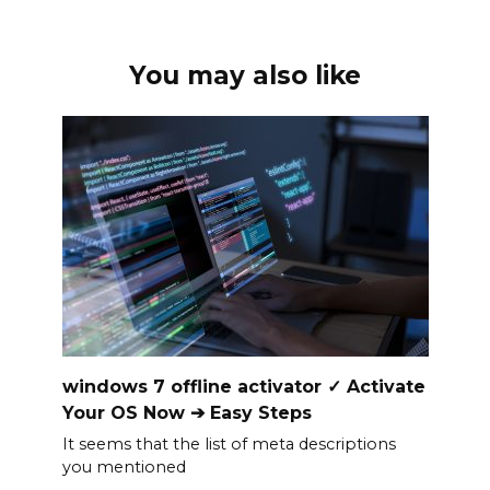
o
n
p
n
o
p
k
You may also like
k
windows 7 offline activator ✓ Activate
Your OS Now ➔ Easy Steps
It seems that the list of meta descriptions
you mentioned