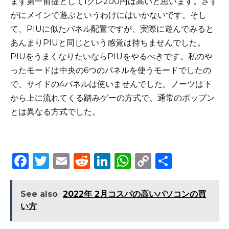
まず第一前提として1クレ200円は高いと思います。さす
がにメインで遊ぶというわけにはいかないです。そし
て、PIUに似たパネル配置ですが、実際に遊んでみると
あんまりPIUと同じという感覚は持ちませんでした。
PIUをうまくなりたいならPIUをやるべきです。私のや
ったモードは中央の6つのパネルを使うモードでしたの
で、サイドの4パネルは使いませんでした。ノーツは下
から上に流れてくる踏みゲーの方式で、通常のポップン
とは異なる方式でした。
F
T
E
R
Li
W
C
S
a
w
m
e
n
h
o
h
c
it
ai
d
k
a
p
ar
See also
2022年 2月コスパの高いパソコンの買
e
te
l
di
e
ts
y
e
い方
b
r
t
dI
A
Li