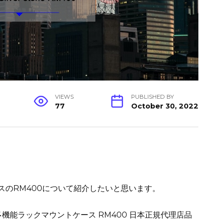
VIEWS
PUBLISHED BY
77
October 30, 2022
S
h
ar
ケースのRM400について紹介したいと思います。
e
を備える多機能ラックマウントケース RM400 日本正規代理店品