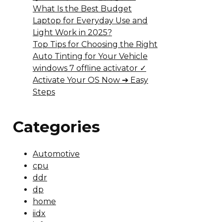
What Is the Best Budget
Laptop for Everyday Use and
Light Work in 2025?
Top Tips for Choosing the Right
Auto Tinting for Your Vehicle
windows 7 offline activator ✓
Activate Your OS Now ➔ Easy
Steps
Categories
Automotive
cpu
ddr
dp
home
iidx