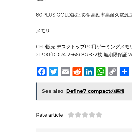
80PLUS GOLD認証取得 高効率高耐久電源ユ
メモリ
CFD販売 デスクトップPC用ゲーミングメモリ CX1
21300(DDR4-2666) 8GB×2枚 無期限保証 W
F
T
E
R
Li
W
C
a
w
m
e
n
h
o
c
it
ai
d
k
a
p
See also
Define7 compactの感想
e
te
l
di
e
ts
y
b
r
t
dI
A
Li
Rate article
o
n
p
n
o
p
k