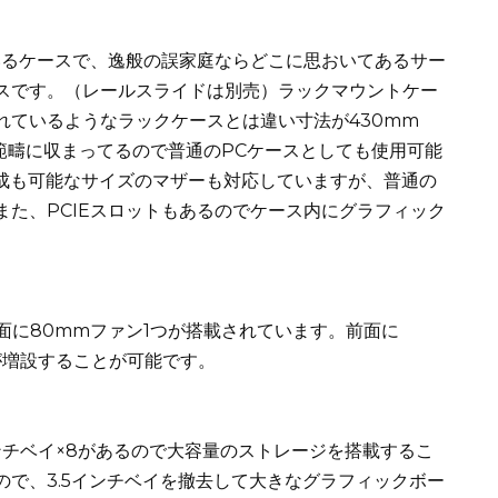
るケースで、逸般の誤家庭ならどこに思おいてあるサー
スです。（レールスライドは別売）ラックマウントケー
れているようなラックケースとは違い寸法が430mm
)と常識的な範疇に収まってるので普通のPCケースとしても使用可能
U構成も可能なサイズのマザーも対応していますが、普通の
。また、PCIEスロットもあるのでケース内にグラフィック
面に80mmファン1つが搭載されています。前面に
つが増設することが可能です。
インチベイ×8があるので大容量のストレージを搭載するこ
で、3.5インチベイを撤去して大きなグラフィックボー