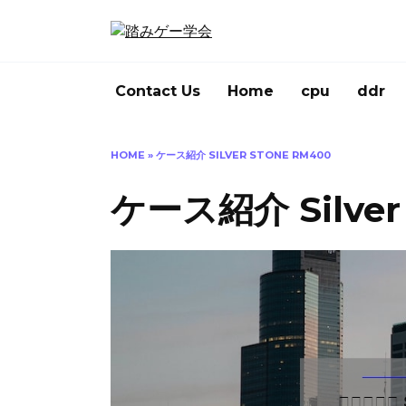
Skip
to
content
Contact Us
Home
cpu
ddr
HOME
»
ケース紹介 SILVER STONE RM400
ケース紹介 Silver