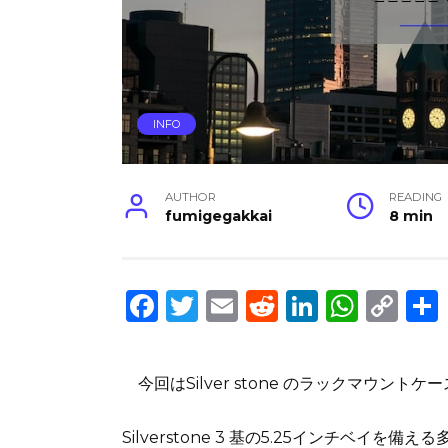
INFO
AUTHOR
READING
fumigegakkai
8 min
F
T
E
R
Li
W
C
a
w
m
e
n
h
o
c
it
ai
d
k
a
p
今回はSilver stone のラックマウント
e
te
l
di
e
ts
y
b
r
t
dI
A
Li
Silverstone 3 基の5.25インチベイ