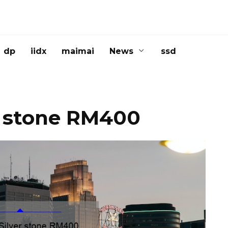
dp
iidx
maimai
News
ssd
 stone RM400