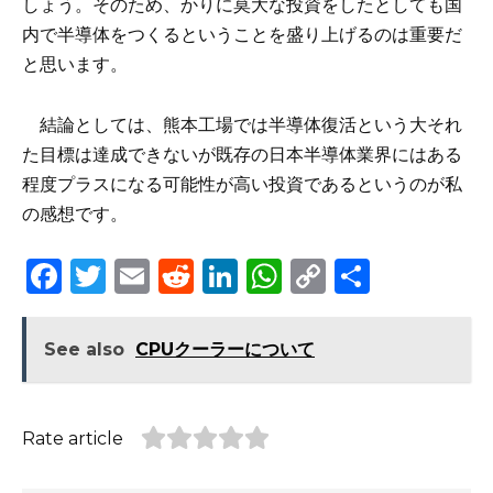
しょう。そのため、かりに莫大な投資をしたとしても国
内で半導体をつくるということを盛り上げるのは重要だ
と思います。
結論としては、熊本工場では半導体復活という大それ
た目標は達成できないが既存の日本半導体業界にはある
程度プラスになる可能性が高い投資であるというのが私
の感想です。
F
T
E
R
Li
W
C
S
a
w
m
e
n
h
o
h
c
it
ai
d
k
a
p
ar
See also
CPUクーラーについて
e
te
l
di
e
ts
y
e
b
r
t
dI
A
Li
Rate article
o
n
p
n
o
p
k