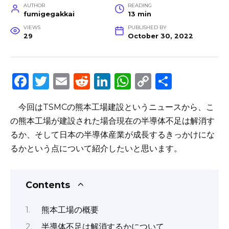
AUTHOR
READING
fumigegakkai
13 min
VIEWS
PUBLISHED BY
29
October 30, 2022
F
T
E
R
Li
W
C
S
a
w
m
e
n
h
o
h
今回はTSMCの熊本工場建設というニュースから、こ
c
it
ai
d
k
a
p
ar
の熊本工場が建設された場合現在の半導体不足は解消す
e
te
l
di
e
ts
y
e
るか、そして日本の半導体産業が成長するきっかけにな
b
r
t
dI
A
Li
るかという点について紹介したいと思います。
o
n
p
n
o
p
k
Contents
k
熊本工場の概要
半導体不足は解消するかについて