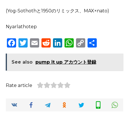
(Yog-Sothothと1950のリミックス、MAX×nato)
Nyarlathotep
F
T
E
R
Li
W
C
S
a
w
m
e
n
h
o
h
c
it
ai
d
k
a
p
ar
See also
pump it up アカウント登録
e
te
l
di
e
ts
y
e
b
r
t
dI
A
Li
Rate article
o
n
p
n
o
p
k
k