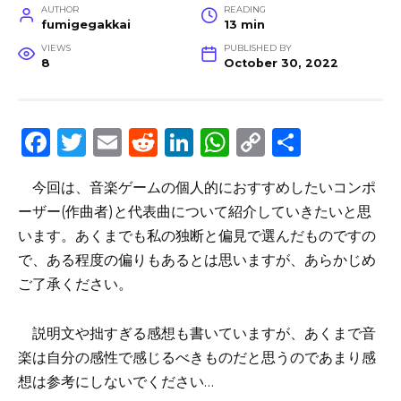
AUTHOR
READING
fumigegakkai
13 min
VIEWS
PUBLISHED BY
8
October 30, 2022
F
T
E
R
Li
W
C
S
a
w
m
e
n
h
o
h
今回は、音楽ゲームの個人的におすすめしたいコンポ
c
it
ai
d
k
a
p
ar
ーザー(作曲者)と代表曲について紹介していきたいと思
e
te
l
di
e
ts
y
e
います。あくまでも私の独断と偏見で選んだものですの
b
r
t
dI
A
Li
で、ある程度の偏りもあるとは思いますが、あらかじめ
o
n
p
n
ご了承ください。
o
p
k
説明文や拙すぎる感想も書いていますが、あくまで音
k
楽は自分の感性で感じるべきものだと思うのであまり感
想は参考にしないでください…