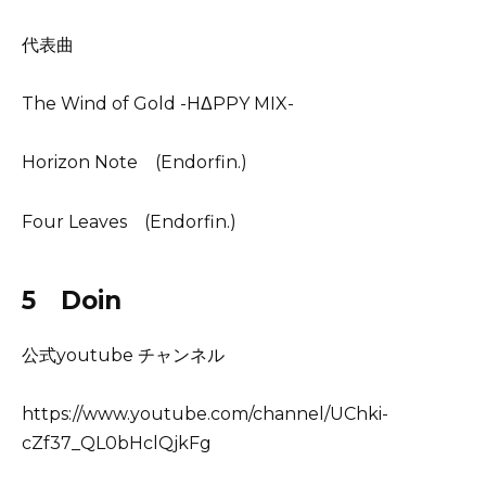
代表曲
The Wind of Gold -HΔPPY MIX-
Horizon Note (Endorfin.)
Four Leaves (Endorfin.)
5 Doin
公式youtube チャンネル
https://www.youtube.com/channel/UChki-
cZf37_QL0bHclQjkFg