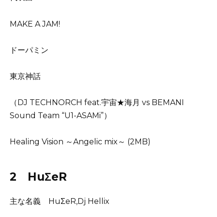
MAKE A JAM!
ドーパミン
東京神話
（DJ TECHNORCH feat.宇宙★海月 vs BEMANI
Sound Team “U1-ASAMi”）
Healing Vision ～Angelic mix～ (2MB)
2 HuΣeR
主な名義 HuΣeR,Dj Hellix